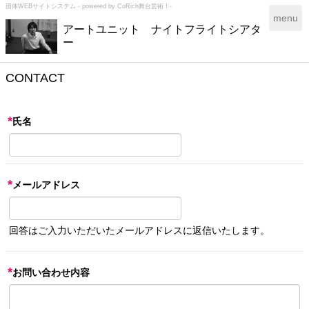
団体WEBサイトシステム - powered by
CoRich舞台芸術！-
T
menu
アートユニット ナイトフライトシアタ
o
ー
g
g
l
CONTACT
e
n
a
*
氏名
v
i
g
a
*
t
メールアドレス
i
o
n
回答はご入力いただいたメールアドレスに返信いたします。
*
お問い合わせ内容