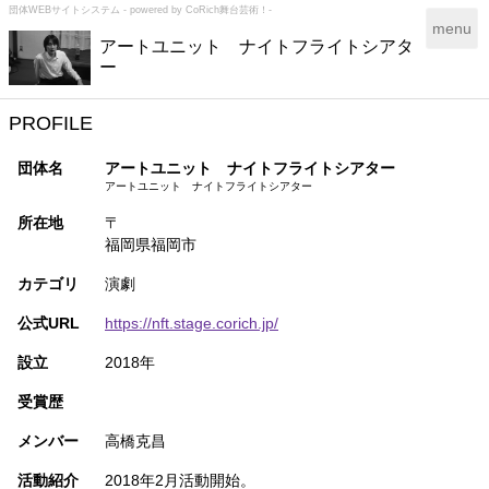
団体WEBサイトシステム - powered by
CoRich舞台芸術！-
T
menu
アートユニット ナイトフライトシアタ
o
ー
g
g
l
PROFILE
e
n
団体名
アートユニット ナイトフライトシアター
a
アートユニット ナイトフライトシアター
v
所在地
〒
i
福岡県福岡市
g
a
カテゴリ
演劇
t
i
公式URL
https://nft.stage.corich.jp/
o
n
設立
2018年
受賞歴
メンバー
高橋克昌
活動紹介
2018年2月活動開始。