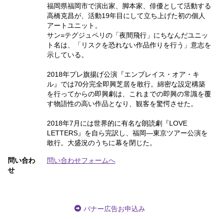
福岡県福岡市で演出家、脚本家、俳優として活動する
高橋克昌が、活動19年目にして立ち上げた初の個人
アートユニット。
サン=テグジュペリの「夜間飛行」にちなんだユニッ
ト名は、「リスクを恐れない作品作りを行う」意志を
示している。
2018年プレ旗揚げ公演『エンブレイス・オア・キ
ル』では70分完全即興芝居を敢行。綿密な設定構築
を行ってからの即興劇は、これまでの即興の常識を覆
す物語性の高い作品となり、観客を驚愕させた。
2018年7月には世界的に有名な朗読劇『LOVE
LETTERS』を自ら完訳し、福岡―東京ツアー公演を
敢行。大盛況のうちに幕を閉じた。
問い合わ
問い合わせフォームへ
せ
バナー広告お申込み